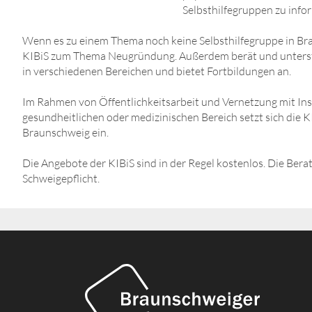
Selbsthilfegruppen zu info
Wenn es zu einem Thema noch keine Selbsthilfegruppe in Bra
KIBiS zum Thema Neugründung. Außerdem berät und unterstü
in verschiedenen Bereichen und bietet Fortbildungen an.
Im Rahmen von Öffentlichkeitsarbeit und Vernetzung mit Ins
gesundheitlichen oder medizinischen Bereich setzt sich die KI
Braunschweig ein.
Die Angebote der KIBiS sind in der Regel kostenlos. Die Berat
Schweigepflicht.