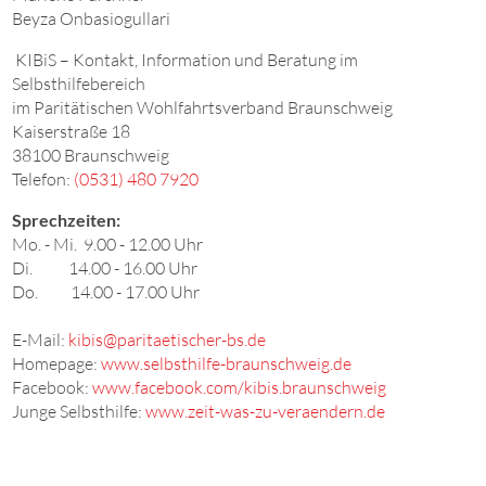
Beyza Onbasiogullari
KIBiS – Kontakt, Information und Beratung im
Selbsthilfebereich
im Paritätischen Wohlfahrtsverband Braunschweig
Kaiserstraße 18
38100 Braunschweig
Telefon:
(0531) 480 7920
Sprechzeiten:
Mo. - Mi. 9.00 - 12.00 Uhr
Di. 14.00 - 16.00 Uhr
Do. 14.00 - 17.00 Uhr
E-Mail:
kibis@paritaetischer-bs.de
Homepage:
www.selbsthilfe-braunschweig.de
Facebook:
www.facebook.com/kibis.braunschweig
Junge Selbsthilfe:
www.zeit-was-zu-veraendern.de