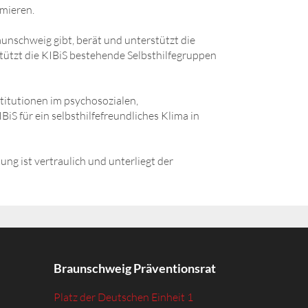
rmieren.
unschweig gibt, berät und unterstützt die
tzt die KIBiS bestehende Selbsthilfegruppen
titutionen im psychosozialen,
BiS für ein selbsthilfefreundliches Klima in
ung ist vertraulich und unterliegt der
Braunschweig Präventionsrat
Platz der Deutschen Einheit 1