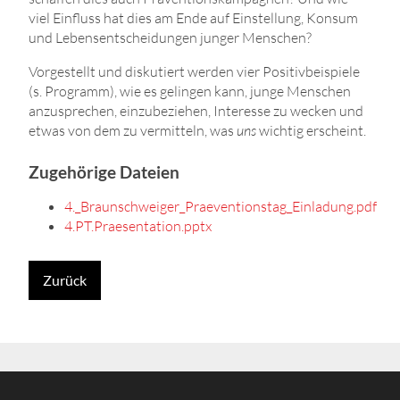
viel Einfluss hat dies am Ende auf Einstellung, Konsum
und Lebensentscheidungen junger Menschen?
Vorgestellt und diskutiert werden vier Positivbeispiele
(s. Programm), wie es gelingen kann, junge Menschen
anzusprechen, einzubeziehen, Interesse zu wecken und
etwas von dem zu vermitteln, was
uns
wichtig erscheint.
Zugehörige Dateien
4._Braunschweiger_Praeventionstag_Einladung.pdf
4.PT.Praesentation.pptx
Zurück